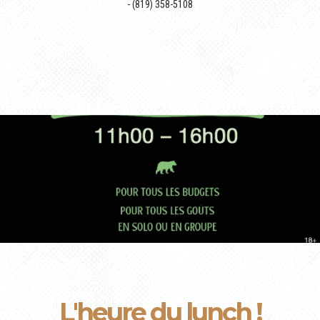
- (819) 358-5108
L'heure du lunch !